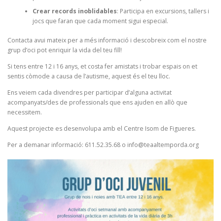
Crear records inoblidables
: Participa en excursions, tallers i
jocs que faran que cada moment sigui especial.
Contacta avui mateix per a més informació i descobreix com el nostre
grup d’oci pot enriquir la vida del teu fill!
Si tens entre 12 i 16 anys, et costa fer amistats i trobar espais on et
sentis còmode a causa de l’autisme, aquest és el teu lloc.
Ens veiem cada divendres per participar d’alguna activitat
acompanyats/des de professionals que ens ajuden en allò que
necessitem.
Aquest projecte es desenvolupa amb el Centre Isom de Figueres.
Per a demanar informació: 611.52.35.68 o info@teaaltemporda.org