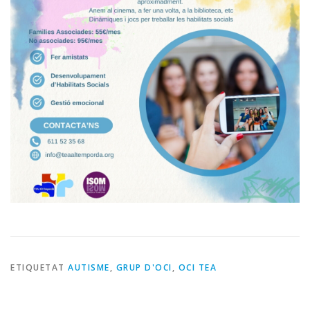
ETIQUETAT
AUTISME
,
GRUP D'OCI
,
OCI TEA