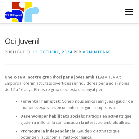
Vés
al
Menú
contingut
PROJECTES
TRANSPARÈNCIA
CONTACTE
Oci Juvenil
PUBLICAT EL
19 OCTUBRE, 2024
PER
ADMINTEAAE
COL·LABORA
Uneix-te al nostre grup d’oci per a joves amb TEA!
A TEA Alt
BENEFICIS PER A FAMÍLIES ASSOCIADES
Empordà, oferim activitats divertides i enriquidores per a nois i noies
de 12 a 16 anys. El nostre grup d’oci està dissenyat per:
Fomentar l’amistat
: Coneix nous amics i amigues i gaudir de
moments especials en un entorn segur i comprensiu.
Desenvolupar habilitats socials
: Participa en activitats que
ajuden a millorar la comunicació i la interacció amb els altres.
Promoure la independència
: Gaudeix d’activitats que
potencien l’autonomia i l’auto-confiança.